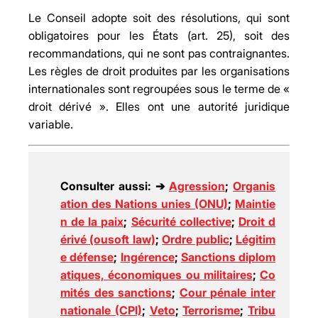
Le Conseil adopte soit des résolutions, qui sont
obligatoires pour les États (art. 25), soit des
recommandations, qui ne sont pas contraignantes.
Les règles de droit produites par les organisations
internationales sont regroupées sous le terme de «
droit dérivé ». Elles ont une autorité juridique
variable.
Consulter aussi: ➔
Agression
;
Organis
ation des Nations unies (ONU)
;
Maintie
n de la paix
;
Sécurité collective
;
Droit d
érivé (ousoft law)
;
Ordre public
;
Légitim
e défense
;
Ingérence
;
Sanctions diplom
atiques, économiques ou militaires
;
Co
mités des sanctions
;
Cour pénale inter
nationale (CPI)
;
Veto
;
Terrorisme
;
Tribu