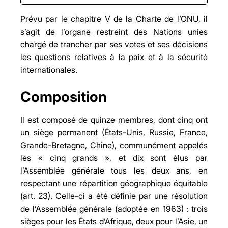
Composition
Prévu par le chapitre V de la Charte de l’ONU, il
Système de vote
Compétences
s’agit de l’organe restreint des Nations unies
Chapitre VI. Règlement pacifique des
chargé de trancher par ses votes et ses décisions
différends
les questions relatives à la paix et à la sécurité
Chapitre VII. Menaces à la paix, rupture de la
paix et actes d’agression
internationales.
Chapitre VIII.
Moyens
Composition
Il est composé de quinze membres, dont cinq ont
un siège permanent (États-Unis, Russie, France,
Grande-Bretagne, Chine), communément appelés
les « cinq grands », et dix sont élus par
l’Assemblée générale tous les deux ans, en
respectant une répartition géographique équitable
(art. 23). Celle-ci a été définie par une résolution
de l’Assemblée générale (adoptée en 1963) : trois
sièges pour les États d’Afrique, deux pour l’Asie, un